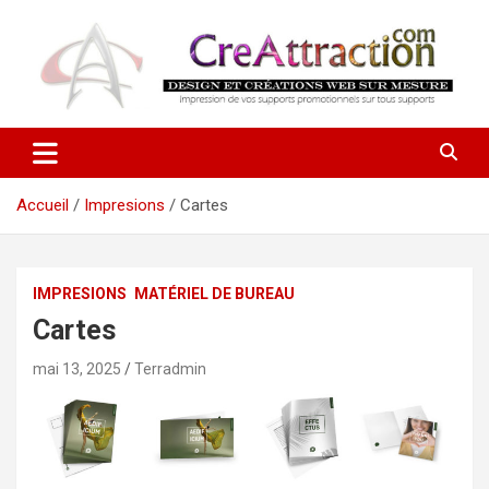
Aller
au
contenu
Ensemble tout devient possible !
CreAttraction
Accueil
Impresions
Cartes
IMPRESIONS
MATÉRIEL DE BUREAU
Cartes
mai 13, 2025
Terradmin