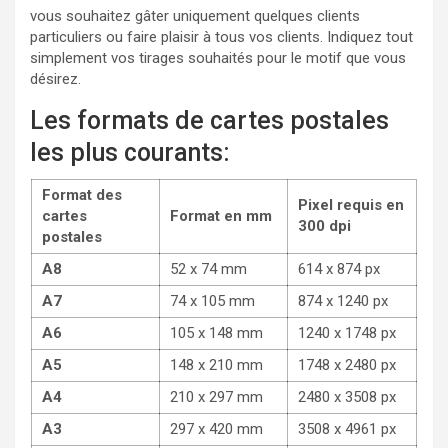
vous souhaitez gâter uniquement quelques clients
particuliers ou faire plaisir à tous vos clients. Indiquez tout
simplement vos tirages souhaités pour le motif que vous
désirez.
Les formats de cartes postales
les plus courants:
Format des
Pixel requis en
cartes
Format en mm
300 dpi
postales
A8
52 x 74 mm
614 x 874 px
A7
74 x 105 mm
874 x 1240 px
A6
105 x 148 mm
1240 x 1748 px
A5
148 x 210 mm
1748 x 2480 px
A4
210 x 297 mm
2480 x 3508 px
A3
297 x 420 mm
3508 x 4961 px