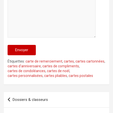
Alternative:
Étiquettes:
carte de remerciement
,
cartes
,
cartes cartonnées
,
cartes d'anniversaire
,
cartes de compliments
,
cartes de condoléances
,
cartes de noël
,
cartes personnalisées
,
cartes pliables
,
cartes postales
Navigation
Dossiers & classeurs
de
l’article