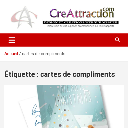
Aller
au
contenu
Ensemble tout devient possible !
CreAttraction
Accueil
cartes de compliments
Étiquette :
cartes de compliments