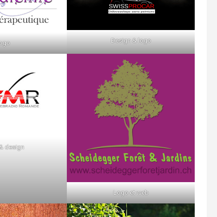
Design & logo
ogo
 & design
Logo et web