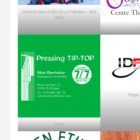
Ecole Suisse de Ski de La Trélasse – Site
Web
L
Projet
Web