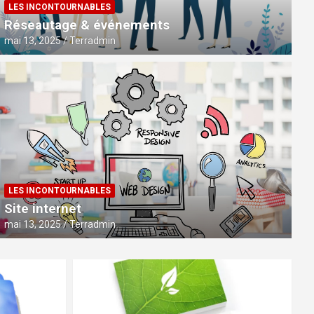
LES INCONTOURNABLES
Réseautage & événements
mai 13, 2025
Terradmin
NOS SERVICES
Impression sur mesure et tous su
LES INCONTOURNABLES
Site internet
janvier 22, 2024
Terradmin
mai 13, 2025
Terradmin