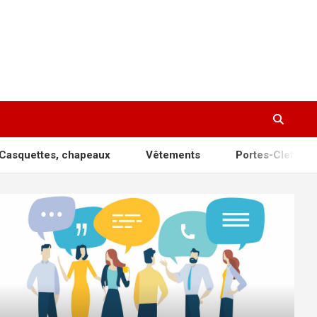
tes, chapeaux
Vêtements
Portes-Clefs
Para