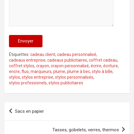
Alternative:
Étiquettes:
cadeau client
,
cadeau personnalisé
,
cadeaux entreprise
,
cadeaux publicitaires
,
coffret cadeau
,
coffret stylos
,
crayon
,
crayon personnalisé
,
écrire
,
écriture
,
encre
,
fluo
,
marqueurs
,
plume
,
plume à bec
,
stylo à bille
,
stylos
,
stylos entreprise
,
stylos personnalisés
,
stylos professionels
,
stylos publicitaires
Navigation
Sacs en papier
de
l’article
Tasses, gobelets, verres, thermos