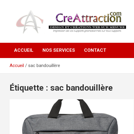
Aller
au
contenu
Ensemble tout devient possible !
CreAttraction
ACCUEIL
NOS SERVICES
CONTACT
Accueil
sac bandouillère
Étiquette :
sac bandouillère