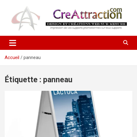
Aller
au
contenu
Ensemble tout devient possible !
CreAttraction
Accueil
panneau
Étiquette :
panneau