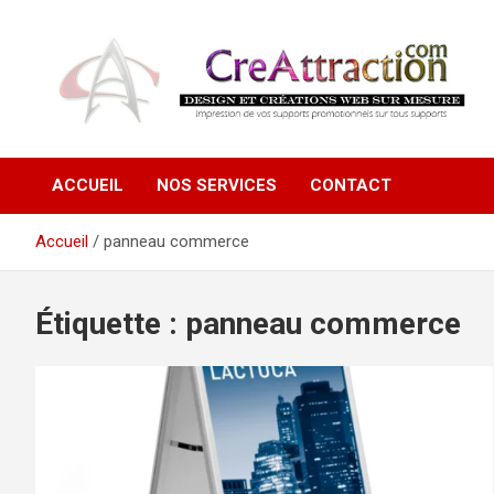
Aller
au
contenu
Ensemble tout devient possible !
CreAttraction
ACCUEIL
NOS SERVICES
CONTACT
Accueil
panneau commerce
Étiquette :
panneau commerce