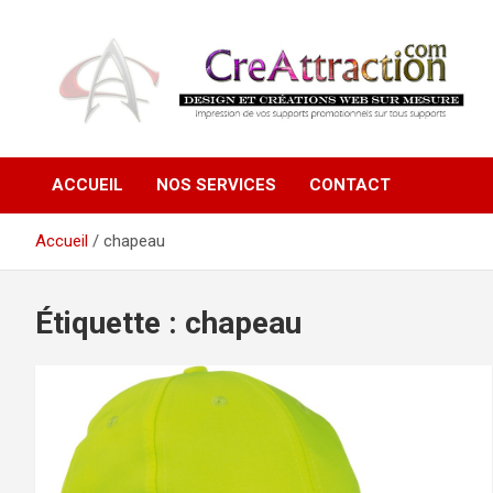
Aller
au
contenu
Ensemble tout devient possible !
CreAttraction
ACCUEIL
NOS SERVICES
CONTACT
Accueil
chapeau
Étiquette :
chapeau