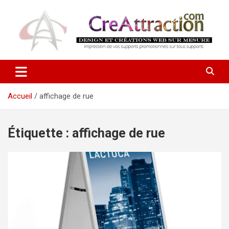
Aller
au
contenu
Ensemble tout devient possible !
CreAttraction
Accueil
affichage de rue
Étiquette :
affichage de rue