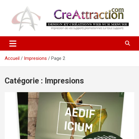
Aller
au
contenu
Ensemble tout devient possible !
CreAttraction
Accueil
Impresions
Page 2
Catégorie :
Impresions